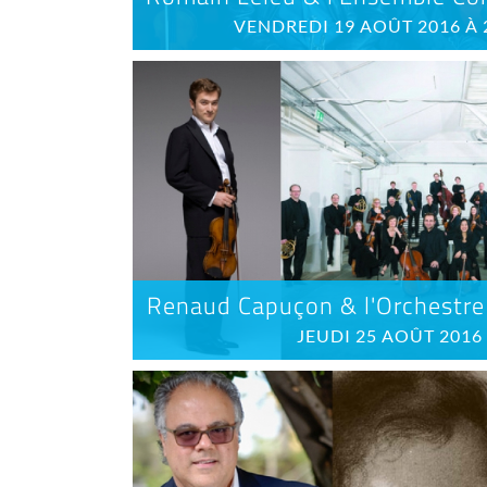
VENDREDI 19 AOÛT 2016 À
Renaud Capuçon & l'Orchestre
JEUDI 25 AOÛT 2016