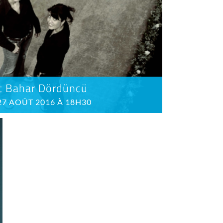
t Bahar Dördüncü
27 AOÛT 2016 À 18H30