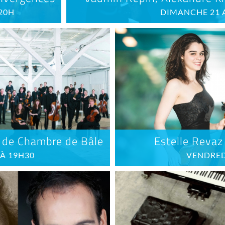
 20H
DIMANCHE 21 
 de Chambre de Bâle
Estelle Revaz 
 À 19H30
VENDRED