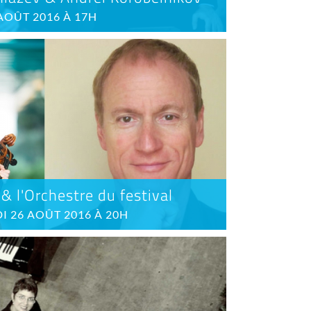
AOÛT 2016 À 17H
& l'Orchestre du festival
I 26 AOÛT 2016 À 20H