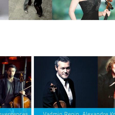
6
nvergences
Vadmin Repin, Alexandre Kn