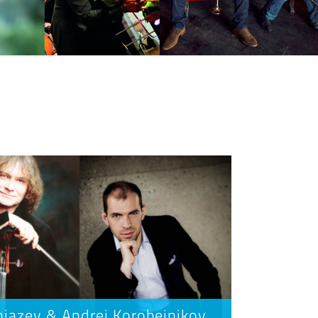
iazev & Andrei Korobeinikov