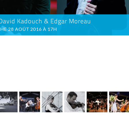
David Kadouch & Edgar Moreau
E 28 AOÛT 2016 À 17H