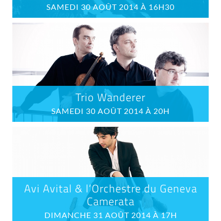
SAMEDI 30 AOÛT 2014 À 16H30
Trio Wanderer
SAMEDI 30 AOÛT 2014 À 20H
Avi Avital & l’Orchestre du Geneva
Camerata
DIMANCHE 31 AOÛT 2014 À 17H